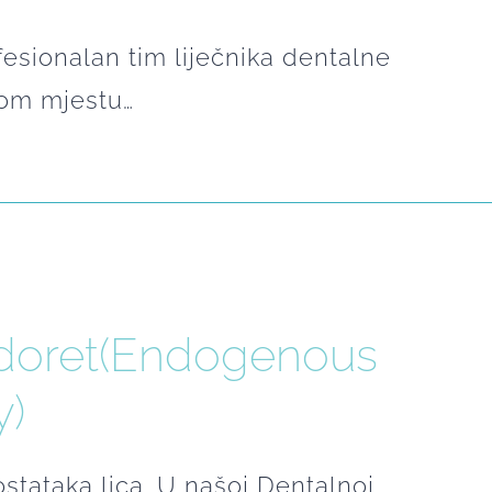
fesionalan tim liječnika dentalne
vom mjestu…
ndoret(Endogenous
y)
tataka lica. U našoj Dentalnoj