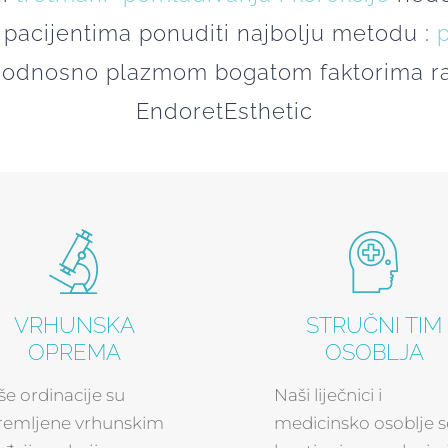
m pacijentima ponuditi najbolju metodu :
, odnosno plazmom bogatom faktorima ra
EndoretEsthetic
VRHUNSKA
STRUČNI TIM
OPREMA
OSOBLJA
e ordinacije su
Naši liječnici i
remljene vrhunskim
medicinsko osoblje s