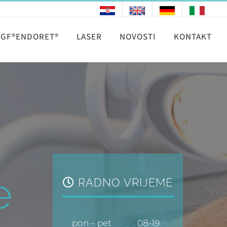
RGF®ENDORET®
LASER
NOVOSTI
KONTAKT
e
RADNO VRIJEME
pon – pet
08-19