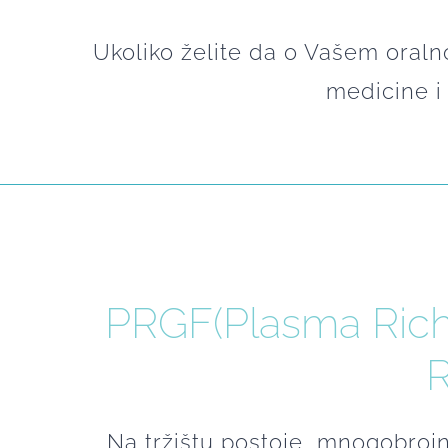
Ukoliko želite da o Vašem oralno
medicine i
PRGF(Plasma Rich
R
Na tržištu postoje mnogobroj