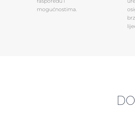
rasporedu i
ur
mogućnostima.
osi
br
lij
DO