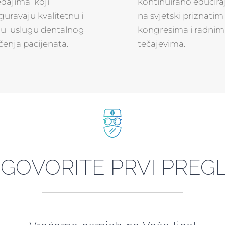
eđajima koji
kontinuirano educira
guravaju kvalitetnu i
na svjetski priznatim
zu uslugu dentalnog
kongresima i radnim
ečenja pacijenata.
tečajevima.
GOVORITE PRVI PREG