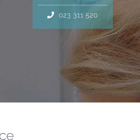
023 311 520
ice