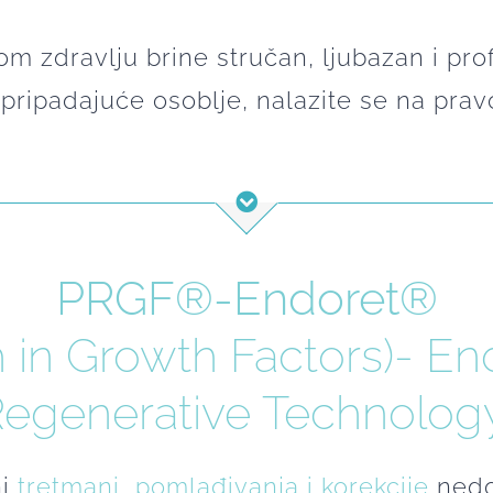
m zdravlju brine stručan, ljubazan i pro
 pripadajuće osoblje, nalazite se na pra
PRGF®-Endoret®
 in Growth Factors)- E
egenerative Technolog
ni
tretmani pomlađivanja i korekcije
nedos