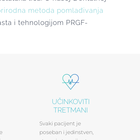
prirodna metoda pomlađivanja
sta i tehnologijom PRGF-
UČINKOVITI
TRETMANI
Svaki pacijent je
e
poseban i jedinstven,