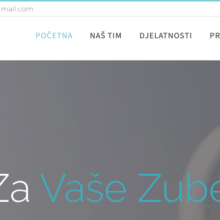
gmail.com
POČETNA
NAŠ TIM
DJELATNOSTI
P
Za
Vaše Zub