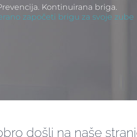
 Prevencija. Kontinuirana briga.
erano započeti brigu za svoje zube
bro došli na naše stran