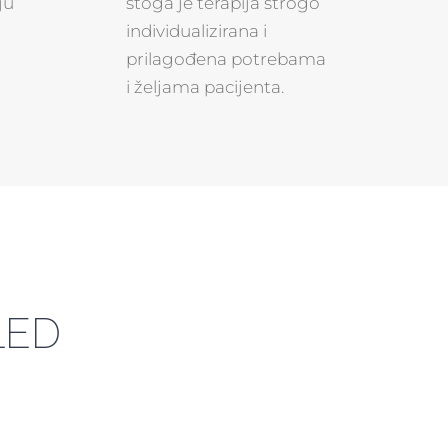
ju
stoga je terapija strogo
individualizirana i
prilagođena potrebama
i željama pacijenta.
LED