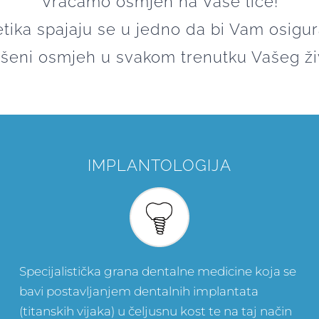
Vraćamo osmjeh na Vaše lice!
stetika spajaju se u jedno da bi Vam osigu
ršeni osmjeh u svakom trenutku Vašeg ži
IMPLANTOLOGIJA
Specijalistička grana dentalne medicine koja se
bavi postavljanjem dentalnih implantata
(titanskih vijaka) u čeljusnu kost te na taj način